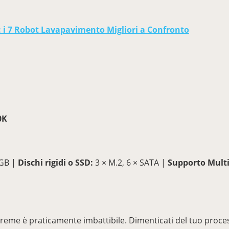
: i 7 Robot Lavapavimento Migliori a Confronto
0K
 GB |
Dischi rigidi o SSD:
3 × M.2, 6 × SATA |
Supporto Mult
Xtreme è praticamente imbattibile. Dimenticati del tuo proc