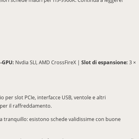
liori schede madri per l’i9-9900K. Continua a leggere!
i-GPU:
Nvdia SLI, AMD CrossFireX |
Slot di espansione:
3 ×
per slot PCIe, interfacce USB, ventole e altri
per il raffreddamento.
Ma tranquillo: esistono schede validissime con buone