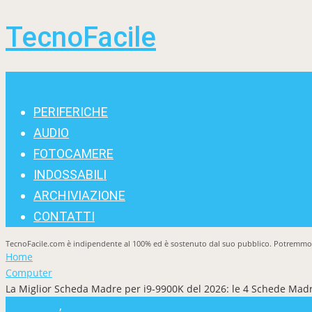
TecnoFacile
Menu
PERIFERICHE
AUDIO
FOTOCAMERE
INDOSSABILI
ARCHIVIAZIONE
CONTATTI
TecnoFacile.com è indipendente al 100% ed è sostenuto dal suo pubblico. Potremmo ri
Home
Computer
La Miglior Scheda Madre per i9-9900K del 2026: le 4 Schede Madri
Computer
,
Periferiche