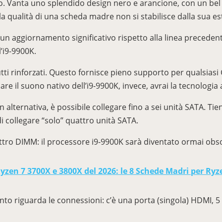
zio. Vanta uno splendido design nero e arancione, con un bel 
la qualità di una scheda madre non si stabilisce dalla sua es
 un aggiornamento significativo rispetto alla linea preceden
l’i9-9900K.
 tutti rinforzati. Questo fornisce pieno supporto per quals
sare il suono nativo dell’i9-9900K, invece, avrai la tecnolog
In alternativa, è possibile collegare fino a sei unità SATA. 
di collegare “solo” quattro unità SATA.
tro DIMM: il processore i9-9900K sarà diventato ormai obsol
zen 7 3700X e 3800X del 2026: le 8 Schede Madri per Ryze
nto riguarda le connessioni: c’è una porta (singola) HDMI, 5