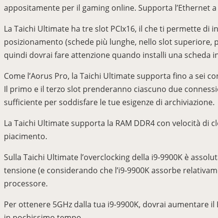
appositamente per il gaming online. Supporta l’Ethernet a 
La Taichi Ultimate ha tre slot PCIx16, il che ti permette di 
posizionamento (schede più lunghe, nello slot superiore, po
quindi dovrai fare attenzione quando installi una scheda in
Come l’Aorus Pro, la Taichi Ultimate supporta fino a sei c
Il primo e il terzo slot prenderanno ciascuno due conness
sufficiente per soddisfare le tue esigenze di archiviazione.
La Taichi Ultimate supporta la RAM DDR4 con velocità di cl
piacimento.
Sulla Taichi Ultimate l’overclocking della i9-9900K è assolu
tensione (e considerando che l’i9-9900K assorbe relativame
processore.
Per ottenere 5GHz dalla tua i9-9900K, dovrai aumentare il BC
in pochissimo tempo.