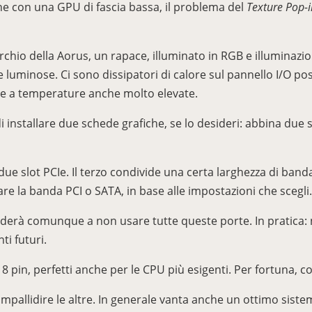
he con una GPU di fascia bassa, il problema del
Texture Pop-i
archio della Aorus, un rapace, illuminato in RGB e illuminazi
e luminose. Ci sono dissipatori di calore sul pannello I/O po
ere a temperature anche molto elevate.
 installare due schede grafiche, se lo desideri: abbina due
due slot PCIe. Il terzo condivide una certa larghezza di band
are la banda PCI o SATA, in base alle impostazioni che scegli.
erà comunque a non usare tutte queste porte. In pratica: n
ti futuri.
8 pin, perfetti anche per le CPU più esigenti. Per fortuna, 
mpallidire le altre. In generale vanta anche un ottimo siste