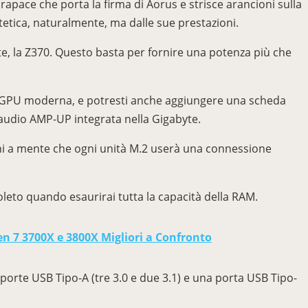
rapace che porta la firma di Aorus e strisce arancioni sulla
tetica, naturalmente, ma dalle sue prestazioni.
te, la Z370. Questo basta per fornire una potenza più che
iasi GPU moderna, e potresti anche aggiungere una scheda
ia audio AMP-UP integrata nella Gigabyte.
Tieni a mente che ogni unità M.2 userà una connessione
eto quando esaurirai tutta la capacità della RAM.
n 7 3700X e 3800X Migliori a Confronto
 porte USB Tipo-A (tre 3.0 e due 3.1) e una porta USB Tipo-