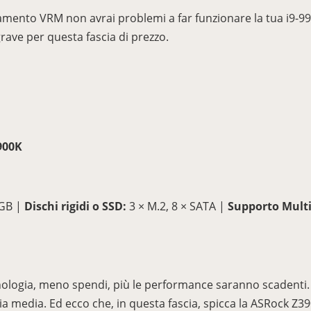
amento VRM non avrai problemi a far funzionare la tua i9-990
grave per questa fascia di prezzo.
900K
 GB |
Dischi rigidi o SSD:
3 × M.2, 8 × SATA |
Supporto Mult
nologia, meno spendi, più le performance saranno scadenti
ascia media. Ed ecco che, in questa fascia, spicca la ASRock 