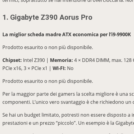
termici, soprattutto se hai intenzione di overcloccarla. No
1. Gigabyte Z390 Aorus Pro
La miglior scheda madre ATX economica per l’i9-9900K
Prodotto esaurito o non più disponibile.
Chipset:
Intel Z390 |
Memoria:
4 × DDR4 DIMM, max. 128
PCIe x16, 3 × PCIe x1 |
WI-FI:
No
Prodotto esaurito o non più disponibile.
Per la maggior parte dei gamers la scelta migliore è una s
componenti. L’unico vero svantaggio è che richiedono un c
Se hai un budget limitato, potresti non essere disposto a
prestazioni e un prezzo “piccolo”. Un esempio è la Gigaby