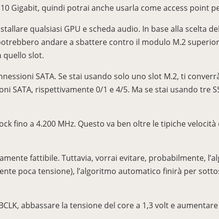
10 Gigabit, quindi potrai anche usarla come access point pe
installare qualsiasi GPU e scheda audio. In base alla scelta d
trebbero andare a sbattere contro il modulo M.2 superiore). 
 quello slot.
onnessioni SATA. Se stai usando solo uno slot M.2, ti conver
ioni SATA, rispettivamente 0/1 e 4/5. Ma se stai usando tre
ock fino a 4.200 MHz. Questo va ben oltre le tipiche velocit
tamente fattibile. Tuttavia, vorrai evitare, probabilmente, l
nte poca tensione), l’algoritmo automatico finirà per sotto
LK, abbassare la tensione del core a 1,3 volt e aumentare il 