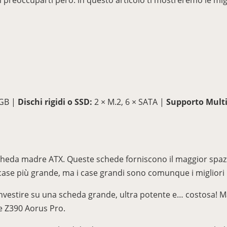
n preoccuparti però: in questo articolo ti mostreremo le mig
 GB |
Dischi rigidi o SSD:
2 × M.2, 6 × SATA |
Supporto Mult
cheda madre ATX. Queste schede forniscono il maggior spazio 
ase più grande, ma i case grandi sono comunque i migliori 
 investire su una scheda grande, ultra potente e… costosa! 
te Z390 Aorus Pro.