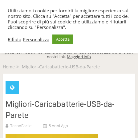
TecnoFacile
Utilizziamo i cookie per fornirti la migliore esperienza sul
nostro sito. Clicca su "Accetta" per accettare tutti i cookie.
Puoi scoprire di più sui cookie che utilizziamo e rifiutarli
cliccando su "Personalizza".
Menu
Rifiuta
Personalizza
Accetta
TecnoFacile.com è indipendente al 100% ed è sostenuto dal suo
pubblico. Potremmo ricevere una commissione se acquisti attraverso i
nostri link.
Maggiori info
Home
Migliori-Caricabatterie-USB-da-Parete
Migliori-Caricabatterie-USB-da-
Parete
TecnoFacile
5 Anni Ago