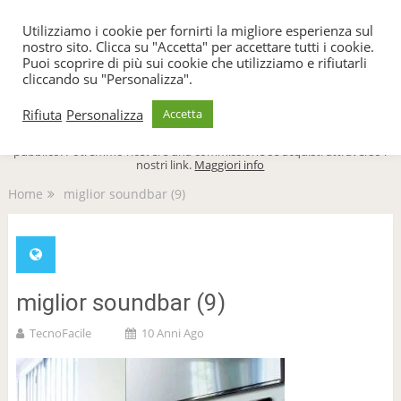
TecnoFacile
Utilizziamo i cookie per fornirti la migliore esperienza sul
nostro sito. Clicca su "Accetta" per accettare tutti i cookie.
Puoi scoprire di più sui cookie che utilizziamo e rifiutarli
cliccando su "Personalizza".
Menu
Rifiuta
Personalizza
Accetta
TecnoFacile.com è indipendente al 100% ed è sostenuto dal suo
pubblico. Potremmo ricevere una commissione se acquisti attraverso i
nostri link.
Maggiori info
Home
miglior soundbar (9)
miglior soundbar (9)
TecnoFacile
10 Anni Ago