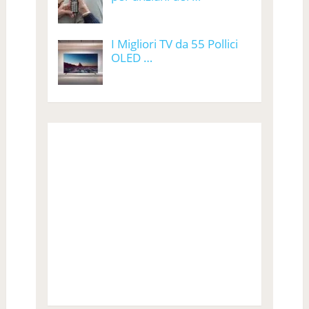
I Migliori TV da 55 Pollici
OLED …