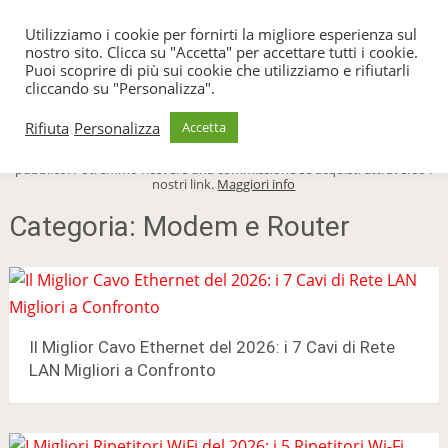
TecnoFacile
Utilizziamo i cookie per fornirti la migliore esperienza sul
nostro sito. Clicca su "Accetta" per accettare tutti i cookie.
Puoi scoprire di più sui cookie che utilizziamo e rifiutarli
cliccando su "Personalizza".
Menu
Rifiuta
Personalizza
Accetta
TecnoFacile.com è indipendente al 100% ed è sostenuto dal suo
pubblico. Potremmo ricevere una commissione se acquisti attraverso i
nostri link.
Maggiori info
Categoria:
Modem e Router
Il Miglior Cavo Ethernet del 2026: i 7 Cavi di Rete
LAN Migliori a Confronto