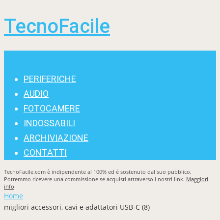
TecnoFacile
Menu
PERIFERICHE
AUDIO
FOTOCAMERE
INDOSSABILI
ARCHIVIAZIONE
CONTATTI
TecnoFacile.com è indipendente al 100% ed è sostenuto dal suo pubblico.
Potremmo ricevere una commissione se acquisti attraverso i nostri link.
Maggiori
info
Home
migliori accessori, cavi e adattatori USB-C (8)