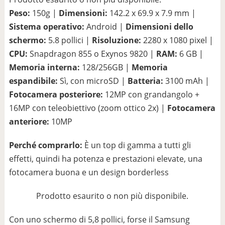
Peso:
150g |
Dimensioni:
142.2 x 69.9 x 7.9 mm |
Sistema operativo:
Android |
Dimensioni dello
schermo:
5.8 pollici |
Risoluzione:
2280 x 1080 pixel |
CPU:
Snapdragon 855 o Exynos 9820 |
RAM:
6 GB |
Memoria interna:
128/256GB |
Memoria
espandibile:
Sì, con microSD |
Batteria:
3100 mAh |
Fotocamera posteriore:
12MP con grandangolo +
16MP con teleobiettivo (zoom ottico 2x) |
Fotocamera
anteriore:
10MP
Perché comprarlo:
È un top di gamma a tutti gli
effetti, quindi ha potenza e prestazioni elevate, una
fotocamera buona e un design borderless
Prodotto esaurito o non più disponibile.
Con uno schermo di 5,8 pollici, forse il Samsung