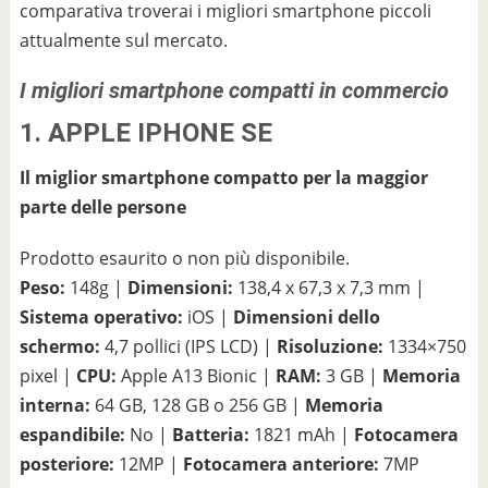
comparativa troverai i migliori smartphone piccoli
attualmente sul mercato.
I migliori smartphone compatti in commercio
1.
APPLE IPHONE
SE
Il miglior smartphone compatto per la maggior
parte delle persone
Prodotto esaurito o non più disponibile.
Peso:
148g |
Dimensioni:
138,4 x 67,3 x 7,3 mm |
Sistema operativo:
iOS |
Dimensioni dello
schermo:
4,7 pollici (IPS LCD) |
Risoluzione:
1334×750
pixel |
CPU:
Apple A13 Bionic |
RAM:
3 GB |
Memoria
interna:
64 GB, 128 GB o 256 GB |
Memoria
espandibile:
No |
Batteria:
1821 mAh |
Fotocamera
posteriore:
12MP |
Fotocamera anteriore:
7MP