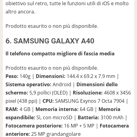
obiettivo sul retro, tutte le funzioni utili di iOS e molto
altro ancora.
Prodotto esaurito o non più disponibile.
6. SAMSUNG GALAXY A40
Il telefono compatto migliore di fascia media
Prodotto esaurito o non più disponibile.
Peso:
140g |
Dimensioni:
144.4 x 69.2 x 7.9 mm |
Sistema operativo:
Android |
Dimensioni dello
schermo:
5,9 pollici (OLED) |
Risoluzione:
4608 x 3456
pixel (438 ppi) |
CPU:
SAMSUNG Exynos 7 Octa 7904 |
RAM:
4 GB |
Memoria interna:
64 GB |
Memoria
espandibile:
Sì, con microSD |
Batteria:
3100 mAh |
Fotocamera posteriore:
16 MP + 5 MP |
Fotocamera
anteriore:
25 MP grandangolare