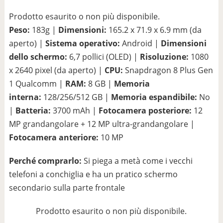
Prodotto esaurito o non più disponibile.
Peso:
183g |
Dimensioni:
165.2 x 71.9 x 6.9 mm (da
aperto) |
Sistema operativo:
Android |
Dimensioni
dello schermo:
6,7 pollici (OLED) |
Risoluzione:
1080
x 2640 pixel (da aperto) |
CPU:
Snapdragon 8 Plus Gen
1 Qualcomm |
RAM:
8 GB |
Memoria
interna:
128/256/512 GB |
Memoria espandibile:
No
|
Batteria:
3700 mAh |
Fotocamera posteriore:
12
MP grandangolare + 12 MP ultra-grandangolare |
Fotocamera anteriore:
10 MP
Perché comprarlo:
Si piega a metà come i vecchi
telefoni a conchiglia e ha un pratico schermo
secondario sulla parte frontale
Prodotto esaurito o non più disponibile.