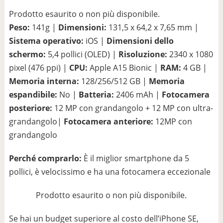
Prodotto esaurito o non più disponibile.
Peso:
141g |
Dimensioni:
131,5 x 64,2 x 7,65 mm |
Sistema operativo:
iOS |
Dimensioni dello
schermo:
5,4 pollici (OLED) |
Risoluzione:
2340 x 1080
pixel (476 ppi) |
CPU:
Apple A15 Bionic |
RAM:
4 GB |
Memoria interna:
128/256/512 GB |
Memoria
espandibile:
No |
Batteria:
2406 mAh |
Fotocamera
posteriore:
12 MP con grandangolo + 12 MP con ultra-
grandangolo|
Fotocamera anteriore:
12MP con
grandangolo
Perché comprarlo:
È il miglior smartphone da 5
pollici, è velocissimo e ha una fotocamera eccezionale
Prodotto esaurito o non più disponibile.
Se hai un budget superiore al costo dell’iPhone SE,