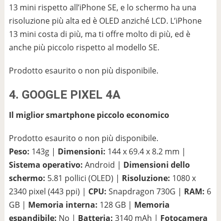
13 mini rispetto all’iPhone SE, e lo schermo ha una
risoluzione più alta ed è OLED anziché LCD. L’iPhone
13 mini costa di più, ma ti offre molto di più, ed è
anche più piccolo rispetto al modello SE.
Prodotto esaurito o non più disponibile.
4. GOOGLE PIXEL 4A
Il miglior smartphone piccolo economico
Prodotto esaurito o non più disponibile.
Peso:
143g |
Dimensioni:
144 x 69.4 x 8.2 mm |
Sistema operativo:
Android |
Dimensioni dello
schermo:
5.81 pollici (OLED) |
Risoluzione:
1080 x
2340 pixel (443 ppi) |
CPU:
Snapdragon 730G |
RAM:
6
GB |
Memoria interna:
128 GB |
Memoria
espandibile:
No |
Batteria:
3140 mAh |
Fotocamera