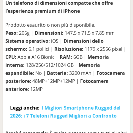
Un telefono di dimensioni compatte che offre
l’esperienza premium di iPhone
Prodotto esaurito o non più disponibile.
Peso:
206g |
Dimensioni:
147.5 x 71.5 x 7.85 mm |
Sistema operativo:
iOS |
Dimensioni dello
schermo:
6.1 pollici |
Risoluzione:
1179 x 2556 pixel |
CPU:
Apple A16 Bionic |
RAM:
6GB |
Memoria
interna:
128/256/512/1024 GB |
Memoria
espandibile:
No |
Batteria:
3200 mAh |
Fotocamera
posteriore:
48MP+12MP+12MP |
Fotocamera
anteriore:
12MP
Leggi anche:
I Migliori Smartphone Rugged del
2026: i 7 Telefoni Rugged Migliori a Confronto