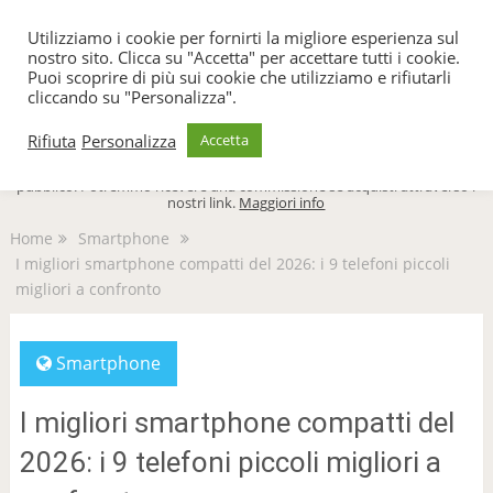
TecnoFacile
Utilizziamo i cookie per fornirti la migliore esperienza sul
nostro sito. Clicca su "Accetta" per accettare tutti i cookie.
Puoi scoprire di più sui cookie che utilizziamo e rifiutarli
cliccando su "Personalizza".
Menu
Rifiuta
Personalizza
Accetta
TecnoFacile.com è indipendente al 100% ed è sostenuto dal suo
pubblico. Potremmo ricevere una commissione se acquisti attraverso i
nostri link.
Maggiori info
Home
Smartphone
I migliori smartphone compatti del 2026: i 9 telefoni piccoli
migliori a confronto
Smartphone
I migliori smartphone compatti del
2026: i 9 telefoni piccoli migliori a