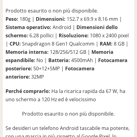
Prodotto esaurito o non più disponibile.
Peso:
180g |
Dimensioni:
152.7 x 69.9 x 8.16 mm |
Sistema operativo:
Android |
Dimensioni dello
schermo:
6.28 pollici |
Risoluzione:
1080 x 2400 pixel
|
CPU:
Snapdragon 8 Gen1 Qualcomm |
RAM:
8 GB |
Memoria interna:
128/256/512 GB |
Memoria
espandibile:
No |
Batteria:
4500mAh |
Fotocamera
posteriore:
50+12+5MP |
Fotocamera
anteriore:
32MP
Perché comprarlo:
Ha la ricarica rapida da 67 W, ha
uno schermo a 120 Hz ed è velocissimo
Prodotto esaurito o non più disponibile.
Se desideri un telefono Android tascabile ma potente,
con una marcia in più rispetto al Google Pixel, lo