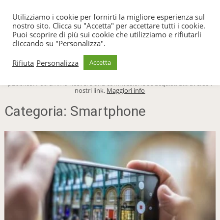
TecnoFacile
Utilizziamo i cookie per fornirti la migliore esperienza sul
nostro sito. Clicca su "Accetta" per accettare tutti i cookie.
Puoi scoprire di più sui cookie che utilizziamo e rifiutarli
cliccando su "Personalizza".
Menu
Rifiuta
Personalizza
Accetta
TecnoFacile.com è indipendente al 100% ed è sostenuto dal suo
pubblico. Potremmo ricevere una commissione se acquisti attraverso i
nostri link.
Maggiori info
Categoria:
Smartphone