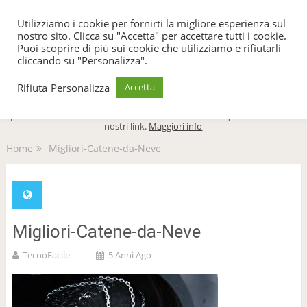
TecnoFacile
Utilizziamo i cookie per fornirti la migliore esperienza sul
nostro sito. Clicca su "Accetta" per accettare tutti i cookie.
Puoi scoprire di più sui cookie che utilizziamo e rifiutarli
cliccando su "Personalizza".
Menu
Rifiuta
Personalizza
Accetta
TecnoFacile.com è indipendente al 100% ed è sostenuto dal suo
pubblico. Potremmo ricevere una commissione se acquisti attraverso i
nostri link.
Maggiori info
Home
Migliori-Catene-da-Neve
Migliori-Catene-da-Neve
TecnoFacile
5 Anni Ago