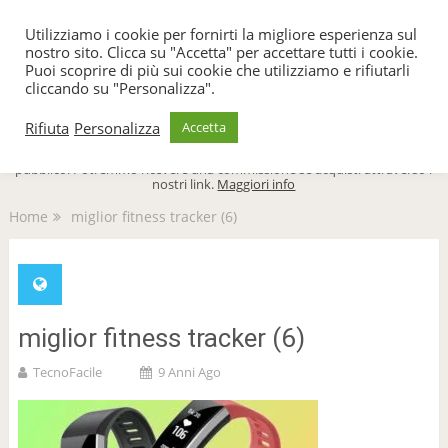
TecnoFacile
Utilizziamo i cookie per fornirti la migliore esperienza sul
nostro sito. Clicca su "Accetta" per accettare tutti i cookie.
Puoi scoprire di più sui cookie che utilizziamo e rifiutarli
cliccando su "Personalizza".
Menu
Rifiuta
Personalizza
Accetta
TecnoFacile.com è indipendente al 100% ed è sostenuto dal suo
pubblico. Potremmo ricevere una commissione se acquisti attraverso i
nostri link.
Maggiori info
Home
miglior fitness tracker (6)
miglior fitness tracker (6)
TecnoFacile
9 Anni Ago