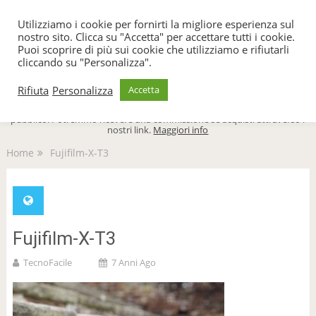
TecnoFacile
Utilizziamo i cookie per fornirti la migliore esperienza sul
nostro sito. Clicca su "Accetta" per accettare tutti i cookie.
Puoi scoprire di più sui cookie che utilizziamo e rifiutarli
cliccando su "Personalizza".
Menu
Rifiuta
Personalizza
Accetta
TecnoFacile.com è indipendente al 100% ed è sostenuto dal suo
pubblico. Potremmo ricevere una commissione se acquisti attraverso i
nostri link.
Maggiori info
Home
Fujifilm-X-T3
Fujifilm-X-T3
TecnoFacile
7 Anni Ago