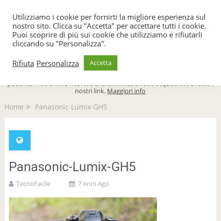
TecnoFacile
Utilizziamo i cookie per fornirti la migliore esperienza sul
nostro sito. Clicca su "Accetta" per accettare tutti i cookie.
Puoi scoprire di più sui cookie che utilizziamo e rifiutarli
cliccando su "Personalizza".
Menu
Rifiuta
Personalizza
Accetta
TecnoFacile.com è indipendente al 100% ed è sostenuto dal suo
pubblico. Potremmo ricevere una commissione se acquisti attraverso i
nostri link.
Maggiori info
Home
Panasonic-Lumix-GH5
Panasonic-Lumix-GH5
TecnoFacile
7 Anni Ago