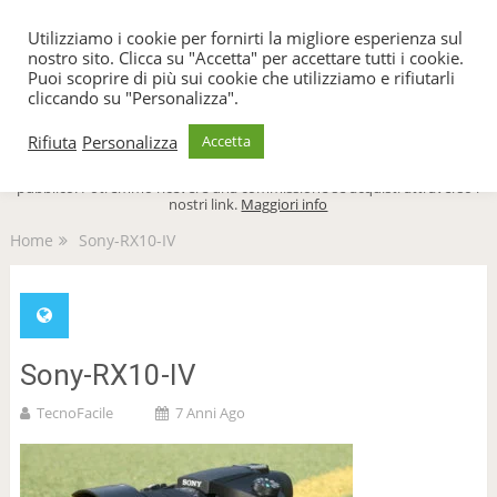
TecnoFacile
Utilizziamo i cookie per fornirti la migliore esperienza sul
nostro sito. Clicca su "Accetta" per accettare tutti i cookie.
Puoi scoprire di più sui cookie che utilizziamo e rifiutarli
cliccando su "Personalizza".
Menu
Rifiuta
Personalizza
Accetta
TecnoFacile.com è indipendente al 100% ed è sostenuto dal suo
pubblico. Potremmo ricevere una commissione se acquisti attraverso i
nostri link.
Maggiori info
Home
Sony-RX10-IV
Sony-RX10-IV
TecnoFacile
7 Anni Ago