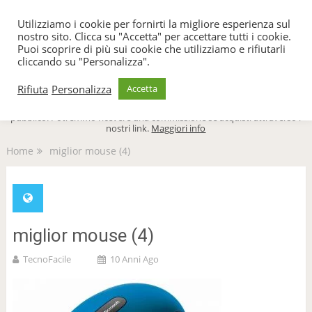
TecnoFacile
Utilizziamo i cookie per fornirti la migliore esperienza sul
nostro sito. Clicca su "Accetta" per accettare tutti i cookie.
Puoi scoprire di più sui cookie che utilizziamo e rifiutarli
cliccando su "Personalizza".
Menu
Rifiuta
Personalizza
Accetta
TecnoFacile.com è indipendente al 100% ed è sostenuto dal suo
pubblico. Potremmo ricevere una commissione se acquisti attraverso i
nostri link.
Maggiori info
Home
miglior mouse (4)
miglior mouse (4)
TecnoFacile
10 Anni Ago