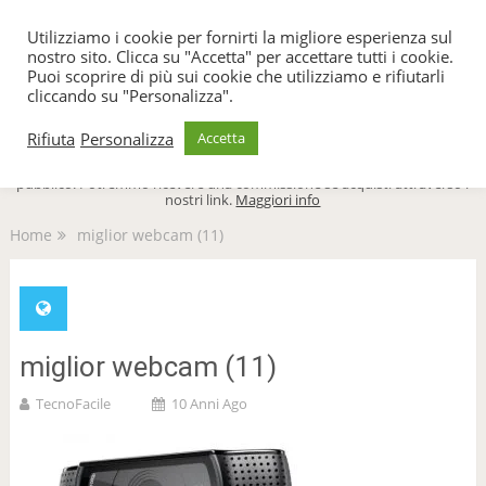
TecnoFacile
Utilizziamo i cookie per fornirti la migliore esperienza sul
nostro sito. Clicca su "Accetta" per accettare tutti i cookie.
Puoi scoprire di più sui cookie che utilizziamo e rifiutarli
cliccando su "Personalizza".
Menu
Rifiuta
Personalizza
Accetta
TecnoFacile.com è indipendente al 100% ed è sostenuto dal suo
pubblico. Potremmo ricevere una commissione se acquisti attraverso i
nostri link.
Maggiori info
Home
miglior webcam (11)
miglior webcam (11)
TecnoFacile
10 Anni Ago