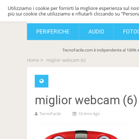
Utilizziamo i cookie per fornirti la migliore esperienza sul nost
TecnoFacile
più sui cookie che utilizziamo e rifiutarli cliccando su "Persona
PERIFERICHE
AUDIO
FOTO
TecnoFacile.com è indipendente al 100% e
Home
miglior webcam (6)
miglior webcam (6)
TecnoFacile
10 Anni Ago