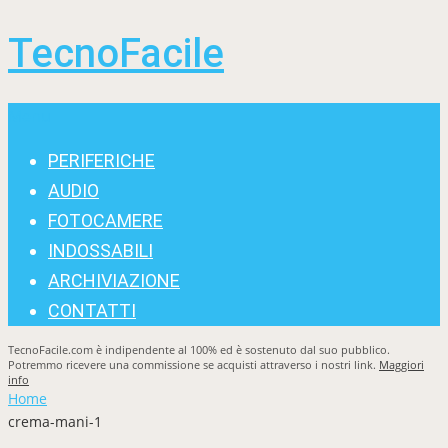
TecnoFacile
Menu
PERIFERICHE
AUDIO
FOTOCAMERE
INDOSSABILI
ARCHIVIAZIONE
CONTATTI
TecnoFacile.com è indipendente al 100% ed è sostenuto dal suo pubblico.
Potremmo ricevere una commissione se acquisti attraverso i nostri link.
Maggiori
info
Home
crema-mani-1