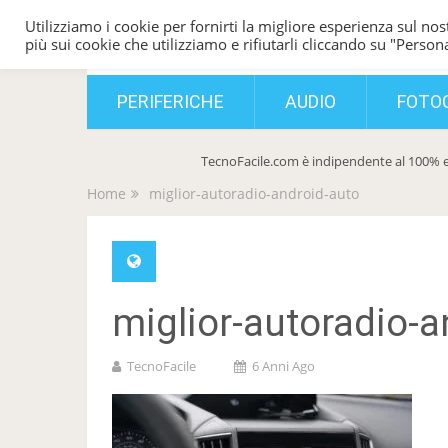
Utilizziamo i cookie per fornirti la migliore esperienza sul nost
TecnoFacile
più sui cookie che utilizziamo e rifiutarli cliccando su "Persona
PERIFERICHE
AUDIO
FOTO
TecnoFacile.com è indipendente al 100% e
Home
miglior-autoradio-android-auto
miglior-autoradio-a
TecnoFacile
6 Anni Ago