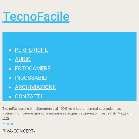
TecnoFacile
Menu
PERIFERICHE
AUDIO
FOTOCAMERE
INDOSSABILI
ARCHIVIAZIONE
CONTATTI
TecnoFacile.com è indipendente al 100% ed è sostenuto dal suo pubblico.
Potremmo ricevere una commissione se acquisti attraverso i nostri link.
Maggiori
info
Home
RIVA-CONCERT-