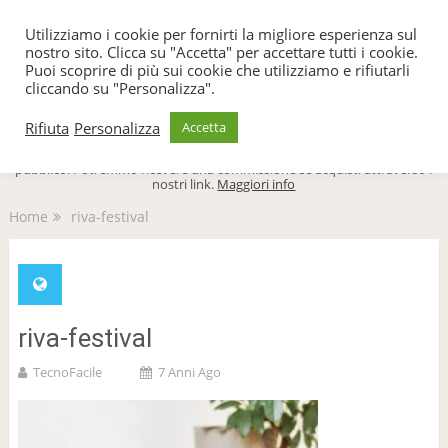
TecnoFacile
Utilizziamo i cookie per fornirti la migliore esperienza sul
nostro sito. Clicca su "Accetta" per accettare tutti i cookie.
Puoi scoprire di più sui cookie che utilizziamo e rifiutarli
cliccando su "Personalizza".
Menu
Rifiuta
Personalizza
Accetta
TecnoFacile.com è indipendente al 100% ed è sostenuto dal suo
pubblico. Potremmo ricevere una commissione se acquisti attraverso i
nostri link.
Maggiori info
Home
riva-festival
riva-festival
TecnoFacile
7 Anni Ago