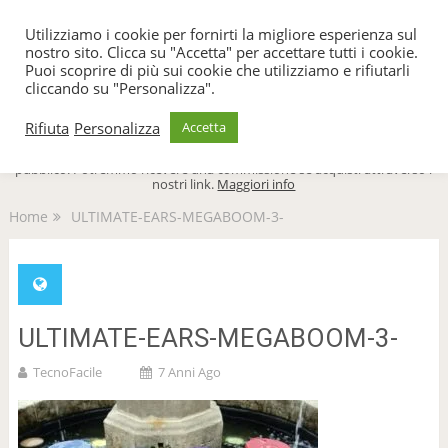
TecnoFacile
Utilizziamo i cookie per fornirti la migliore esperienza sul
nostro sito. Clicca su "Accetta" per accettare tutti i cookie.
Puoi scoprire di più sui cookie che utilizziamo e rifiutarli
cliccando su "Personalizza".
Menu
Rifiuta
Personalizza
Accetta
TecnoFacile.com è indipendente al 100% ed è sostenuto dal suo
pubblico. Potremmo ricevere una commissione se acquisti attraverso i
nostri link.
Maggiori info
Home
ULTIMATE-EARS-MEGABOOM-3-
ULTIMATE-EARS-MEGABOOM-3-
TecnoFacile
7 Anni Ago