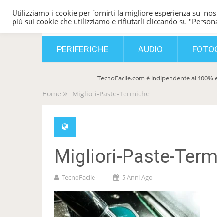
Utilizziamo i cookie per fornirti la migliore esperienza sul nost
TecnoFacile
più sui cookie che utilizziamo e rifiutarli cliccando su "Persona
PERIFERICHE
AUDIO
FOTO
TecnoFacile.com è indipendente al 100% e
Home
Migliori-Paste-Termiche
Migliori-Paste-Ter
TecnoFacile
5 Anni Ago