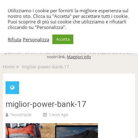
TecnoFacile
Utilizziamo i cookie per fornirti la migliore esperienza sul
nostro sito. Clicca su "Accetta" per accettare tutti i cookie.
Puoi scoprire di più sui cookie che utilizziamo e rifiutarli
cliccando su "Personalizza".
Menu
Rifiuta
Personalizza
Accetta
TecnoFacile.com è indipendente al 100% ed è sostenuto dal suo
pubblico. Potremmo ricevere una commissione se acquisti attraverso i
nostri link.
Maggiori info
Home
miglior-power-bank-17
miglior-power-bank-17
TecnoFacile
7 Anni Ago