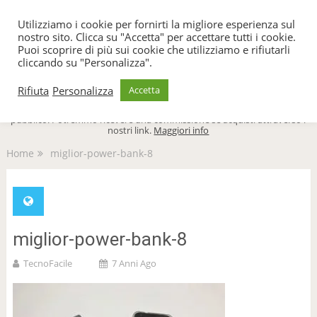
TecnoFacile
Utilizziamo i cookie per fornirti la migliore esperienza sul
nostro sito. Clicca su "Accetta" per accettare tutti i cookie.
Puoi scoprire di più sui cookie che utilizziamo e rifiutarli
cliccando su "Personalizza".
Menu
Rifiuta
Personalizza
Accetta
TecnoFacile.com è indipendente al 100% ed è sostenuto dal suo
pubblico. Potremmo ricevere una commissione se acquisti attraverso i
nostri link.
Maggiori info
Home
miglior-power-bank-8
miglior-power-bank-8
TecnoFacile
7 Anni Ago