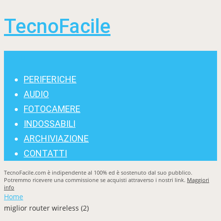
TecnoFacile
Menu
PERIFERICHE
AUDIO
FOTOCAMERE
INDOSSABILI
ARCHIVIAZIONE
CONTATTI
TecnoFacile.com è indipendente al 100% ed è sostenuto dal suo pubblico.
Potremmo ricevere una commissione se acquisti attraverso i nostri link.
Maggiori
info
Home
miglior router wireless (2)