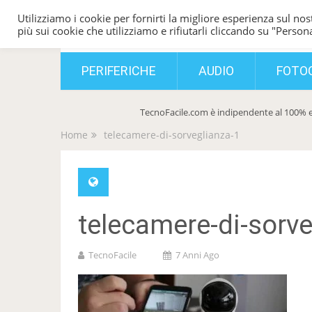
Utilizziamo i cookie per fornirti la migliore esperienza sul nost
TecnoFacile
più sui cookie che utilizziamo e rifiutarli cliccando su "Persona
PERIFERICHE
AUDIO
FOTO
TecnoFacile.com è indipendente al 100% e
Home
telecamere-di-sorveglianza-1
telecamere-di-sorve
TecnoFacile
7 Anni Ago