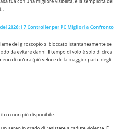
asa tua con una migliore visibilità, e la semplicità del
i.
 del 2026: i 7 Controller per PC Migliori a Confronto
le lame del giroscopio si bloccato istantaneamente se
do da evitare danni. Il tempo di volo è solo di circa
 meno di un’ora (più veloce della maggior parte degli
ito o non più disponibile.
o un aereo in grado di resistere a cadute violente. E