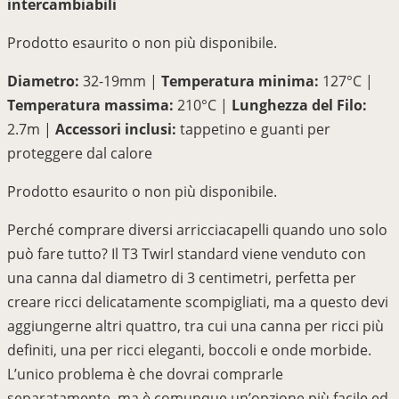
intercambiabili
Prodotto esaurito o non più disponibile.
Diametro:
32-19mm |
Temperatura
minima
:
127°C |
Temperatura massima:
210°C |
Lunghezza del Filo:
2.7m |
Accessori inclusi:
tappetino e guanti per
proteggere dal calore
Prodotto esaurito o non più disponibile.
Perché comprare diversi arricciacapelli quando uno solo
può fare tutto? Il T3 Twirl standard viene venduto con
una canna dal diametro di 3 centimetri, perfetta per
creare ricci delicatamente scompigliati, ma a questo devi
aggiungerne altri quattro, tra cui una canna per ricci più
definiti, una per ricci eleganti, boccoli e onde morbide.
L’unico problema è che dovrai comprarle
separatamente, ma è comunque un’opzione più facile ed