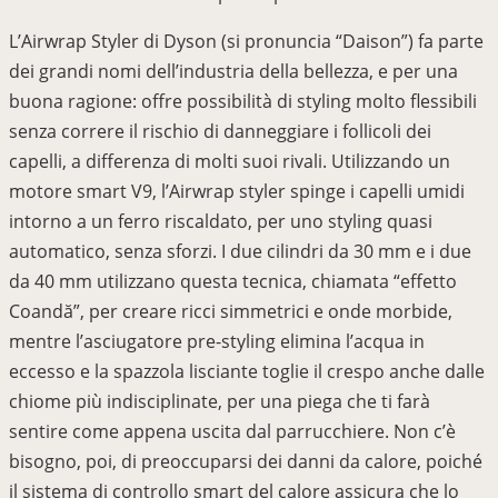
L’Airwrap Styler di Dyson (si pronuncia “Daison”) fa parte
dei grandi nomi dell’industria della bellezza, e per una
buona ragione: offre possibilità di styling molto flessibili
senza correre il rischio di danneggiare i follicoli dei
capelli, a differenza di molti suoi rivali. Utilizzando un
motore smart V9, l’Airwrap styler spinge i capelli umidi
intorno a un ferro riscaldato, per uno styling quasi
automatico, senza sforzi. I due cilindri da 30 mm e i due
da 40 mm utilizzano questa tecnica, chiamata “effetto
Coandă”, per creare ricci simmetrici e onde morbide,
mentre l’asciugatore pre-styling elimina l’acqua in
eccesso e la spazzola lisciante toglie il crespo anche dalle
chiome più indisciplinate, per una piega che ti farà
sentire come appena uscita dal parrucchiere. Non c’è
bisogno, poi, di preoccuparsi dei danni da calore, poiché
il sistema di controllo smart del calore assicura che lo