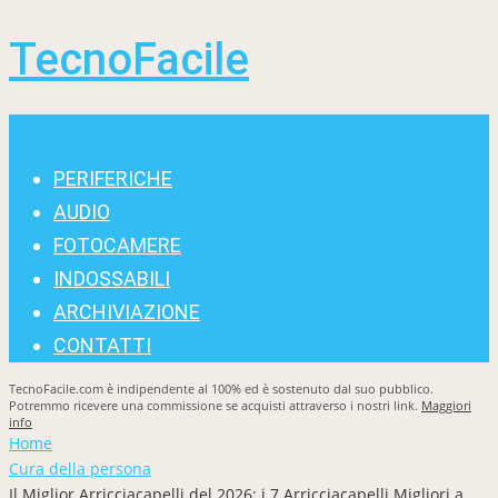
TecnoFacile
Menu
PERIFERICHE
AUDIO
FOTOCAMERE
INDOSSABILI
ARCHIVIAZIONE
CONTATTI
TecnoFacile.com è indipendente al 100% ed è sostenuto dal suo pubblico.
Potremmo ricevere una commissione se acquisti attraverso i nostri link.
Maggiori
info
Home
Cura della persona
Il Miglior Arricciacapelli del 2026: i 7 Arricciacapelli Migliori a