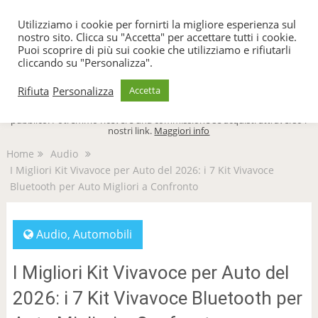
TecnoFacile
Utilizziamo i cookie per fornirti la migliore esperienza sul
nostro sito. Clicca su "Accetta" per accettare tutti i cookie.
Puoi scoprire di più sui cookie che utilizziamo e rifiutarli
cliccando su "Personalizza".
Menu
Rifiuta
Personalizza
Accetta
TecnoFacile.com è indipendente al 100% ed è sostenuto dal suo
pubblico. Potremmo ricevere una commissione se acquisti attraverso i
nostri link.
Maggiori info
Home
Audio
I Migliori Kit Vivavoce per Auto del 2026: i 7 Kit Vivavoce
Bluetooth per Auto Migliori a Confronto
Audio
,
Automobili
I Migliori Kit Vivavoce per Auto del
2026: i 7 Kit Vivavoce Bluetooth per